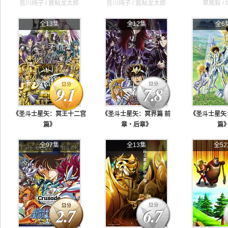
皆川纯子 / 置鲇龙太郎
皆川纯子 / 置鲇龙太郎
草尾毅 /
全13集
全12集
全6
9.1
7.8
《圣斗士星矢：冥王十二宫
《圣斗士星矢：冥界篇 前
《圣斗士星矢
篇》
章・后章》
篇
古谷彻 / 铃置洋孝
森田成一 / 樱井孝宏
森田成一 /
全97集
全13集
全52
2.7
6.7