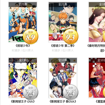
全25集
全25集
全3
8.9
9.3
《排球少年》
《排球少年 第二季》
《秦时明月特
村濑步 / 石川界人
村濑步 / 石川界人
语
谢添天 /
全7集
全10集
全10
7.3
7.3
《新网球王子 OVA》
《新网球王子 新OVA》
《灌篮