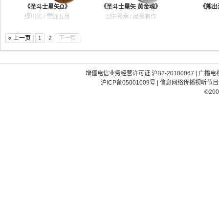
《圣斗士星矢Ω》
《圣斗士星矢 黄金魂》
《熊出
绿川光 / 雪野五月
田中秀幸 / 屋良有作
« 上一页
1
2
下一页
增值电信业务经营许可证 沪B2-20100067
|
广播电视
沪ICP备05001009号
|
信息网络传播视听节目许可
©200