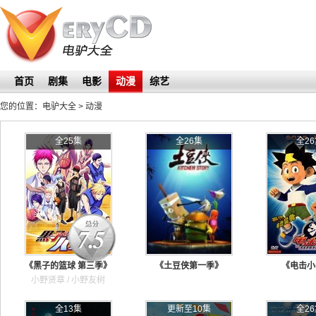
首页
剧集
电影
动漫
综艺
您的位置：
电驴大全
>
动漫
全25集
全26集
全26
7.5
《黑子的篮球 第三季》
《土豆侠第一季》
《电击小
小野贤章 / 小野友树
全13集
更新至10集
全26