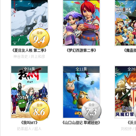
9.4
《夏目友人帐 第二季》
《梦幻西游第二季》
《魔晶
神谷浩史 / 井上和彦
全74集
全11集
全26
8.6
7.3
《我叫MT》
《山口山战记 草裙娃娃》
《沃
奶茶超人 / 超人
刘校妤 /