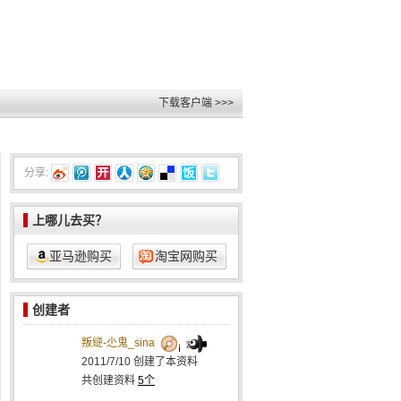
下载客户端 >>>
分享:
上哪儿去买？
亚马逊购买
淘宝网购买
创建者
叛縌-尐鬼_sina
2011/7/10
创建了本资料
共创建资料
5个