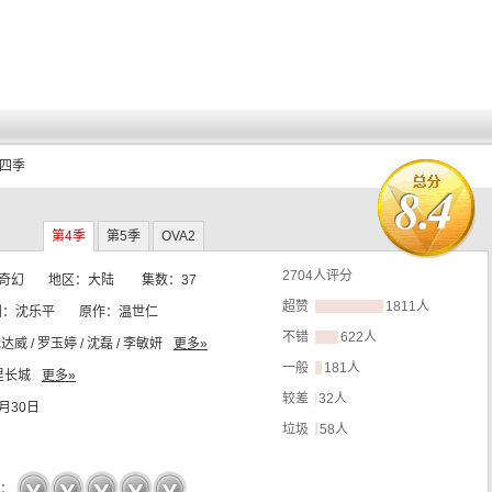
第四季
8.4
第4季
第5季
OVA2
2704
人评分
 奇幻
地区：
大陆
集数：
37
超赞
1811人
剧：
沈乐平
原作：
温世仁
不错
622人
达威 / 罗玉婷 / 沈磊 / 李敏妍
更多»
一般
181人
里长城
更多»
较差
32人
科技信息技术有限公司
9月30日
垃圾
58人
☆
☆
：