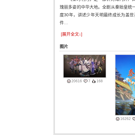
瑰丽多姿的中华大地。全剧从秦始皇统
度30年，讲述少年天明最终成长为盖
件…
[展开全文↓]
图片
20616
7
168
16262