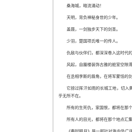
桑海城，暗流涌动！
天明，背负神秘身世的少年。
盖聂，一剑独步天下的剑圣。
少羽，楚国项氏唯一的传人。
仇敌与伙伴们，都深深卷入这时代
风起，自蜃楼装饰古雅的舱室空隙
在丞相李斯的唇角，在将军蒙恬的
它掠过挥汗如雨的长城工地，切入
乎无所不在。
所有的生死仇，家国恨，都将在那
所有人的目光，都将在那个地点汇
《秦时明月》是一部针对海内外广