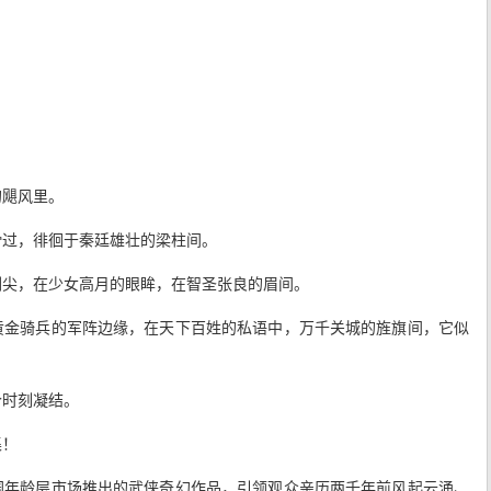
的飓风里。
滑过，徘徊于秦廷雄壮的梁柱间。
剑尖，在少女高月的眼眸，在智圣张良的眉间。
黄金骑兵的军阵边缘，在天下百姓的私语中，万千关城的旌旗间，它似
个时刻凝结。
集！
阔年龄层市场推出的武侠奇幻作品，引领观众亲历两千年前风起云涌、