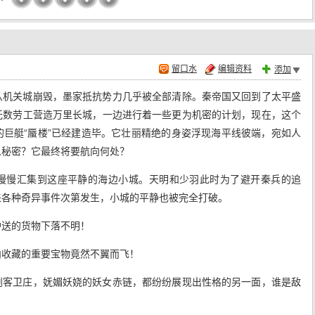
留口水
编辑资料
添加
从机关城崩毁，墨家抵抗势力几乎被全部清除。秦帝国又回到了太平盛
无数劳工营造万里长城，一边进行着一些更为机密的计划，现在，这个
巨艇“蜃楼”已经建造毕。它壮丽精绝的身姿浮现海平线彼端，宛如人
么秘密？它最终将要航向何处？
慢慢汇集到这座平静的海边小城。天明和少羽此时为了避开秦兵的追
来各种奇异事件次第发生，小城的平静也被完全打破。
护送的货物下落不明！
内收藏的重要宝物竟然不翼而飞！
剑客卫庄，妩媚妖娆的妖女赤链，都纷纷展现出性格的另一面，谁是敌