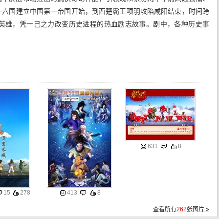
一六国建立中国第一帝国开始，到西楚霸王项羽攻陷咸阳结束，时间跨
世英雄，凭一己之力改变历史进程的热血励志故事。剧中，各种历史事
631
8
15
278
413
8
查看所有
262
张图片 »