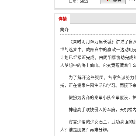
口水：
5612
详情
简介
《秦时明月肆万里长城》讲述了自
世的迷梦中。咸阳宫中的嬴政一边动用
计划已经接近完成，由阴阳家协助完成的
人梦想中的海上仙山。它究竟蕴藏着什
为了解开这些疑团，各家各派势力
捕，正在儒家庄园生活和学习。而接下
假扮为客商的秦军小队全军覆没，
神秘高手联袂侵入将军府，天机楼
寡言少语的少女石兰，武功高强的
人？谁是朋友？再难分辨。