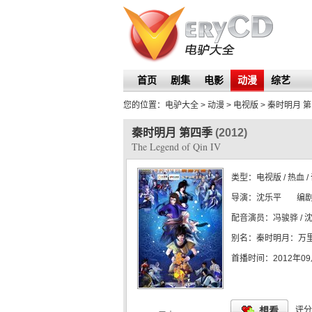
首页
剧集
电影
动漫
综艺
您的位置：
电驴大全
> 动漫 > 电视版 >
秦时明月 
秦时明月 第四季
(2012)
The Legend of Qin IV
类型：
电视版
/ 热血 /
导演：
沈乐平
编
配音演员：
冯骏骅 / 沈
别名：
秦时明月：万
动画制作：
首播时间：
杭州玄机
2012年0
☆
☆
☆
想看
评分