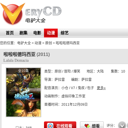
首页
剧集
电影
动漫
综艺
您的位置：
电驴大全
> 动漫 > 原创 >
啦啦啦德玛西亚
啦啦啦德玛西亚
(2011)
Lalala Demacia
全10集
类型：
原创
/ 冒险 / 爆笑
地区：
大陆
集数：
10
导演：
萨拉雷
编剧：
萨拉雷
配音演员：
小仓 / V7 / 鬼叔 / 包子
更多»
动画制作：
虚拟印象工作室
首播时间：
2011年12月09日
☆
☆
☆
☆
☆
在线观看
想看
评分：