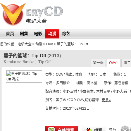
首页
剧集
电影
动漫
综艺
全1集
您的位置：
电驴大全
> 动漫 > OVA >
黑子的篮球：Tip Off
黑子的篮球：Tip Off
(2013)
Kuroko no Basuke：Tip Off
第一季
OVA1
第二
类型：
OVA
/ 热血 / 体育
地区：
日本
集数：
1
导演：
多田樱介
编剧：
高木登
原作：
藤卷忠俊
配音演员：
小野友树 / 小野贤章 / 木村良平 / 小野大辅
别名：
黒子のバスケOVA,幻影篮球
更多»
动画制作：
首播时间：
ProductionI.G
2013年02月22日
☆
☆
☆
☆
☆
在线观看
想看
评分：