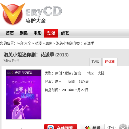
首页
剧集
电影
动漫
综艺
您的位置：
电驴大全
> 动漫 > 原创 >
泡芙小姐迷你剧：花漾季
泡芙小姐迷你剧：花漾季
(2013)
Miss Puff
TV版
迷你剧
更新至28集
类型：
原创
/ 爱情 / 治愈
地区：
大陆
导演：
皮三
编剧：
翦以玟
首播时间：
2013年05月27日
☆
☆
☆
☆
☆
在线观看
想看
评分：