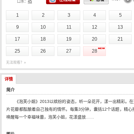
口水：
45
1
2
3
4
5
9
10
11
12
13
17
18
19
20
21
25
26
27
28
无法观看？»
详情
简介
《泡芙小姐》2013以缤纷的姿态，听一朵花开，漾一出精彩。
片花瓣都酝酿着自己独有的情怀。每集3分钟，囊括12个话题，精心
唤醒每一个幸福味蕾，泡芙小姐，花漾盛放……